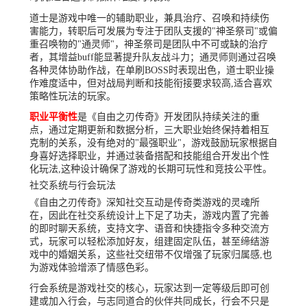
道士是游戏中唯一的辅助职业，兼具治疗、召唤和持续伤
害能力，转职后可发展为专注于团队支援的"神圣祭司"或偏
重召唤物的"通灵师"，神圣祭司是团队中不可或缺的治疗
者，其增益buff能显著提升队友战斗力；通灵师则通过召唤
各种灵体协助作战，在单刷BOSS时表现出色，道士职业操
作难度适中，但对战局判断和技能衔接要求较高,适合喜欢
策略性玩法的玩家。
职业平衡性
是《自由之刃传奇》开发团队持续关注的重
点，通过定期更新和数据分析，三大职业始终保持着相互
克制的关系，没有绝对的"最强职业"，游戏鼓励玩家根据自
身喜好选择职业，并通过装备搭配和技能组合开发出个性
化玩法,这种设计确保了游戏的长期可玩性和竞技公平性。
社交系统与行会玩法
《自由之刃传奇》深知社交互动是传奇类游戏的灵魂所
在，因此在社交系统设计上下足了功夫，游戏内置了完善
的即时聊天系统，支持文字、语音和快捷指令多种交流方
式，玩家可以轻松添加好友，组建固定队伍，甚至缔结游
戏中的婚姻关系，这些社交纽带不仅增强了玩家归属感,也
为游戏体验增添了情感色彩。
行会系统是游戏社交的核心，玩家达到一定等级后即可创
建或加入行会，与志同道合的伙伴共同成长，行会不只是