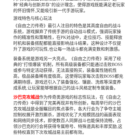
种"经典与创新并存"的设计理念，使得游戏既能满足老玩家
的怀旧情怀,又能吸引新一代手游玩家。
游戏特色与核心玩法
《自由之刃传奇》最引人注目的特色是其高度自由的战斗
系统，游戏摒弃了传统手游的自动战斗模式，强调玩家操
作的精准性和策略性，在PK对战中，走位技巧、技能释放
时机和装备搭配都能直接影响战斗结果，这种设计不仅提
升了游戏的可玩性,也让每一场战斗都充满变数和刺激感。
装备系统是游戏另一大亮点。《自由之刃传奇》采用了经
典的"打怪爆装"机制，所有高级装备都只能通过击败BOSS
或参与特定活动获得，无法直接购买，装备属性随机性
高，极品装备稀有度极高，这使得玩家每次击败BOSS都充
满期待感，游戏还引入了装备强化、镶嵌、洗练等深度养
成系统,让玩家能够根据自己的战斗风格定制专属装备。
沙巴克攻城战
作为传奇类游戏的标志性玩法，在《自由之
刃传奇》中得到了完美再现并有所创新，每周举行的沙巴
克攻城战是全服瞩目的焦点事件，各大行会为了争夺主城
控制权展开激烈厮杀，游戏优化了大规模团战的画面表现
和网络同步技术，即使数百人同屏战斗也能保持流畅，占
领沙巴克的行会将获得专属称号、特殊道具和丰厚奖励,这
些特权直到下次攻城战易主前都有效。