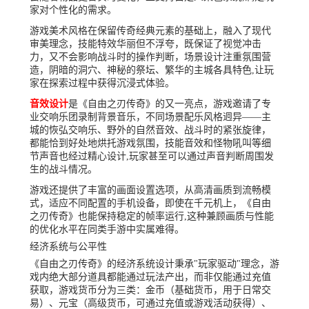
家对个性化的需求。
游戏美术风格在保留传奇经典元素的基础上，融入了现代
审美理念，技能特效华丽但不浮夸，既保证了视觉冲击
力，又不会影响战斗时的操作判断，场景设计注重氛围营
造，阴暗的洞穴、神秘的祭坛、繁华的主城各具特色,让玩
家在探索过程中获得沉浸式体验。
音效设计
是《自由之刃传奇》的又一亮点，游戏邀请了专
业交响乐团录制背景音乐，不同场景配乐风格迥异——主
城的恢弘交响乐、野外的自然音效、战斗时的紧张旋律，
都能恰到好处地烘托游戏氛围，技能音效和怪物吼叫等细
节声音也经过精心设计,玩家甚至可以通过声音判断周围发
生的战斗情况。
游戏还提供了丰富的画面设置选项，从高清画质到流畅模
式，适应不同配置的手机设备，即使在千元机上，《自由
之刃传奇》也能保持稳定的帧率运行,这种兼顾画质与性能
的优化水平在同类手游中实属难得。
经济系统与公平性
《自由之刃传奇》的经济系统设计秉承"玩家驱动"理念，游
戏内绝大部分道具都能通过玩法产出，而非仅能通过充值
获取，游戏货币分为三类：金币（基础货币，用于日常交
易）、元宝（高级货币，可通过充值或游戏活动获得）、