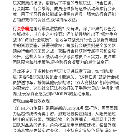
玩家聚集的场所，更提供了丰富的专属玩法：行会任务、
行会副本、行会战等，成员通过参与这些活动积累行会贡
献，用于学习行会技能或兑换稀有道具，强大的行会还能
占领游戏中的资源点,获得持续收益。
行会争霸
是游戏最具激情的社交玩法，除了经典的沙巴克
攻城战外，《自由之刃传奇》还创新性地推出了"领地争夺
战"和"跨服行会联赛"，领地争夺战允许行会占领野外地图
中的资源要塞，获得税收权；跨服行会联赛则是全服务器
顶尖行会间的荣誉之战，获胜行会将获得专属称号和全服
公告，这些大型团战活动不仅考验成员个人实力，更注重
团队配合和战术策略,是检验行会凝聚力的最佳试金石。
游戏还设计了多种协作型玩法促进玩家互动，如"组队秘
境"需要5名玩家默契配合才能通关；"运镖任务"鼓励行会成
员护送镖车，抵御其他玩家劫镖；"双人竞技场"考验搭档间
的配合度，这些社交玩法有效打破了手游常见的"单机化"倾
向,让玩家真正感受到MMORPG的互动乐趣。
游戏画面与音效表现
《自由之刃传奇》采用最新的Unity3D引擎打造，画面表现
力远超传统传奇类手游，游戏场景构建精细，从阳光透过
树叶的光影效果，到建筑物上的纹理细节，都展现出开发
团队对品质的追求，角色模型采用高精度建模，装备外观
会随着物品更替实时变化，且支持自定义染色系统,满足玩