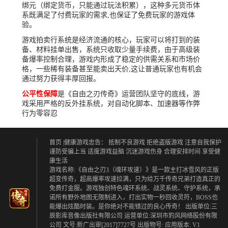
绑元（绑定货币，只能通过玩法积累），这种多元货币体
系既满足了付费玩家的需求,也保证了免费玩家的游戏体
验。
游戏拍卖行系统是经济流通的核心，玩家可以将打到的装
备、材料挂单出售，系统只收取少量手续费，由于高级装
备爆率控制合理，游戏内形成了稳定的供需关系和市场价
格，一些稀有装备甚至能卖出天价,这让普通玩家也有机会
通过努力获得丰厚回报。
公平性保障
是《自由之刃传奇》运营团队坚守的底线，游
戏采用严格的反外挂系统，对自动化脚本、加速器等作弊
行为零容忍
首页
|健康游戏忠告：
抵制不良游戏 拒绝盗版游戏
注意自我保护
谨防受骗上当
适度游戏益脑 沉迷游戏伤身
合理安排时间 享受健
康生活
游戏名称:《自由之刃3（魂环攻速）》是一款主打冰雪风的正版
超变传奇，超高爆率攻速拉满，只为给万千传奇兄弟打造真正的
免费打金服。游戏独创特色魂环系统、战灵系统、守护系统，承
诺所有野外地图无限制进入，打出实物一秒回收灵符，BOSS也
能爆出炫酷时装。是你绝对不能错过的良心传奇！ 出版单位:三
辰影库音像出版社有限公司 运营单位:深圳市豹风网络股份有限
公司 文号:新广出审[2017]7727号 出版物号: 应用版本: V1