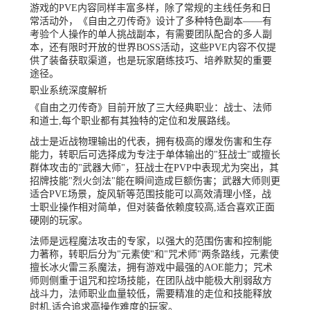
游戏的PVE内容同样丰富多样，除了常规的主线任务和日
常活动外，《自由之刃传奇》设计了多种特色副本——有
考验个人操作的单人挑战副本，有需要团队配合的多人副
本，还有限时开放的世界BOSS活动，这些PVE内容不仅提
供了装备获取渠道，也是玩家磨练技巧、培养默契的重要
途径。
职业系统深度解析
《自由之刃传奇》目前开放了三大经典职业：战士、法师
和道士,每个职业都有其独特的定位和发展路线。
战士是近战物理输出的代表，拥有极高的爆发伤害和生存
能力，转职后可选择成为专注于单体输出的"狂战士"或擅长
群体攻击的"武器大师"，狂战士在PVP中表现尤为突出，其
招牌技能"烈火剑法"能在瞬间造成巨额伤害；武器大师则更
适合PVE场景，旋风斩等范围技能可以高效清理小怪，战
士职业操作相对简单，但对装备依赖度较高,适合喜欢正面
硬刚的玩家。
法师是远程魔法攻击的专家，以强大的范围伤害和控制能
力著称，转职后分为"元素使"和"咒术师"两条路线，元素使
擅长冰火雷三系魔法，拥有游戏中最强的AOE能力；咒术
师则侧重于诅咒和控场技能，在团队战中能极大削弱敌方
战斗力，法师职业血量较低，需要精准的走位和技能释放
时机,适合追求高操作难度的玩家。