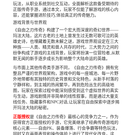
玩法，从职业系统到社交互动，全面解析这款备受期待的
正版传奇手游，通过本文，玩家不仅能了解游戏的核心内
容，还能掌握进阶技巧,体验真正的传奇魅力。
游戏背景与世界观
《自由之刃传奇》构建了一个宏大而深邃的奇幻世界——
玛法大陆，这片古老的土地上曾发生过无数可歌可泣的英
雄史诗，也埋藏着无数未解之谜，游戏世界观设定在三大
种族——人类、精灵和兽人共存的时代，三大势力之间的
纷争构成了游戏的主线背景，玩家将扮演一位冒险者,从默
默无闻的新手逐步成长为影响整个大陆命运的英雄。
与市面上其他传奇类手游不同，《自由之刃传奇》拥有完
整且严谨的世界观架构，游戏中的每一座城池、每一片野
外地带都有其独特的历史背景和文化特色，从新手村落的
宁静祥和，到主城的热闹繁华，再到危险丛生的高级地
图，玩家在探索过程中能深刻感受到这个虚拟世界的真实
与生动，游戏剧情并非简单的线性叙事，而是通过大量支
线任务、隐藏事件和NPC对话,让玩家在自由探索中逐步揭
开玛法大陆的秘密。
正版授权
是《自由之刃传奇》最核心的竞争力之一，作为
获得官方正版授权的手游，它完美继承了经典传奇游戏的
核心元素——自由PK、装备爆落、行会争霸等特色玩法，
同时又在画面表现和操作体验上进行了现代化改良，这