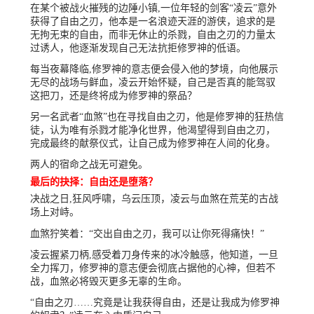
在某个被战火摧残的边陲小镇,一位年轻的剑客“凌云”意外
获得了自由之刃，他本是一名浪迹天涯的游侠，追求的是
无拘无束的自由，而非无休止的杀戮，自由之刃的力量太
过诱人，他逐渐发现自己无法抗拒修罗神的低语。
每当夜幕降临,修罗神的意志便会侵入他的梦境，向他展示
无尽的战场与鲜血，凌云开始怀疑，自己是否真的能驾驭
这把刀，还是终将成为修罗神的祭品？
另一名武者“血煞”也在寻找自由之刃，他是修罗神的狂热信
徒，认为唯有杀戮才能净化世界，他渴望得到自由之刃，
完成最终的献祭仪式，让自己成为修罗神在人间的化身。
两人的宿命之战无可避免。
最后的抉择：自由还是堕落？
决战之日,狂风呼啸，乌云压顶，凌云与血煞在荒芜的古战
场上对峙。
血煞狞笑着：“交出自由之刃，我可以让你死得痛快！”
凌云握紧刀柄,感受着刀身传来的冰冷触感，他知道，一旦
全力挥刀，修罗神的意志便会彻底占据他的心神，但若不
战，血煞必将毁灭更多无辜的生命。
“自由之刃……究竟是让我获得自由，还是让我成为修罗神