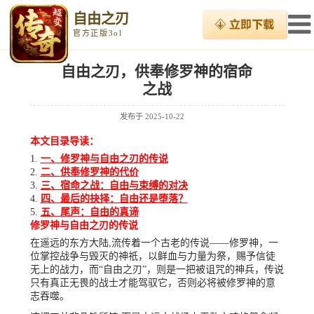
自由之刃
官方正版3ol
自由之刃，供奉修罗神的宿命
之战
发布于
2025-10-22
本文目录导读：
一、修罗神与自由之刃的传说
二、供奉修罗神的代价
三、宿命之战：自由与束缚的对决
四、最后的抉择：自由还是堕落？
五、尾声：自由的真谛
修罗神与自由之刃的传说
在遥远的东方大陆,流传着一个古老的传说——修罗神，一
位掌控战争与毁灭的神祇，以鲜血与力量为祭，赐予信徒
无上的战力，而“自由之刃”，则是一把被诅咒的神兵，传说
只有真正无畏的战士才能驾驭它，否则必将被修罗神的意
志吞噬。