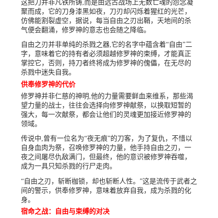
这把刀并非凡铁所铸,而是由远古战场上无数亡魂的怨念凝
聚而成，它的刀身漆黑如夜，刀刃却闪烁着猩红的光芒，
仿佛能割裂虚空，据说，每当自由之刃出鞘，天地间的杀
气便会翻涌，修罗神的意志也会随之降临。
自由之刃并非单纯的杀戮之器,它的名字中蕴含着“自由”二
字，意味着它的持有者必须超越修罗神的束缚，才能真正
掌控它，否则，持刀者终将成为修罗神的傀儡，在无尽的
杀戮中迷失自我。
供奉修罗神的代价
修罗神并非仁慈的神明,他的力量需要鲜血来维系，那些渴
望力量的战士，往往会选择向修罗神献祭，以换取短暂的
强大，每一次献祭，都会让他们的灵魂更加接近修罗神的
领域。
传说中,曾有一位名为“夜无痕”的刀客，为了复仇，不惜以
自身血肉为祭，召唤修罗神的力量，他手持自由之刃，一
夜之间屠尽仇敌满门，但最终，他的意识被修罗神吞噬，
成为一具只知杀戮的行尸走肉。
“自由之刃，斩断枷锁，却也斩断人性。”这是流传于武者之
间的警示，供奉修罗神，意味着放弃自我，成为杀戮的化
身。
宿命之战：自由与束缚的对决