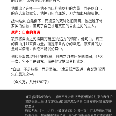
的奴隶？”凌云在心中质问自己。
他做出了选择——他不再压抑修罗神的力量，而是以自己
的意志去驾驭它，他挥刀斩向血煞，刀光如血月般凄艳。
战斗结束,血煞倒下，而凌云的双眸依旧清明，他战胜了修
罗神的侵蚀，证明了自己才是真正的自由之刃的主人。
尾声：自由的真谛
凌云将自由之刃插回刀鞘,望向远方的朝阳，他明白，真正
的自由并非来自力量，而是来自内心的坚定，修罗神的力
量可以借用，但绝不能沉沦其中。
他转身离去,继续他的旅程，自由之刃依旧在他腰间，但这
一次，它不再是诅咒，而是他守护弱者的武器。
“自由，不是放纵，而是掌控。”凌云低声说道，身影渐渐消
失在晨光之中。
（全文完，共计1387字）
首页
|健康游戏忠告：
抵制不良游戏 拒绝盗版游戏
注意自我保护
谨防受骗上当
适度游戏益脑 沉迷游戏伤身
合理安排时间 享受健
康生活
游戏名称:《自由之刃3（魂环攻速）》是一款主打冰雪风的正版
超变传奇，超高爆率攻速拉满，只为给万千传奇兄弟打造真正的