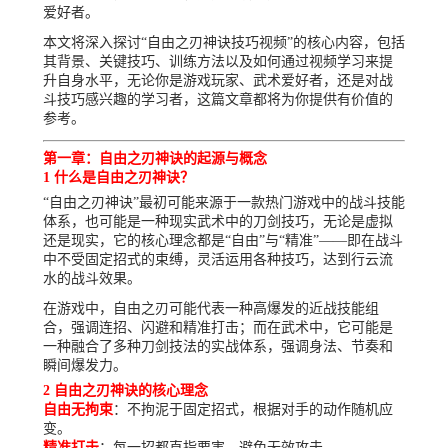
爱好者。
本文将深入探讨“自由之刃神诀技巧视频”的核心内容，包括
其背景、关键技巧、训练方法以及如何通过视频学习来提
升自身水平，无论你是游戏玩家、武术爱好者，还是对战
斗技巧感兴趣的学习者，这篇文章都将为你提供有价值的
参考。
第一章：自由之刃神诀的起源与概念
1 什么是自由之刃神诀？
“自由之刃神诀”最初可能来源于一款热门游戏中的战斗技能
体系，也可能是一种现实武术中的刀剑技巧，无论是虚拟
还是现实，它的核心理念都是“自由”与“精准”——即在战斗
中不受固定招式的束缚，灵活运用各种技巧，达到行云流
水的战斗效果。
在游戏中，自由之刃可能代表一种高爆发的近战技能组
合，强调连招、闪避和精准打击；而在武术中，它可能是
一种融合了多种刀剑技法的实战体系，强调身法、节奏和
瞬间爆发力。
2 自由之刃神诀的核心理念
自由无拘束
：不拘泥于固定招式，根据对手的动作随机应
变。
精准打击
：每一招都直指要害，避免无效攻击。