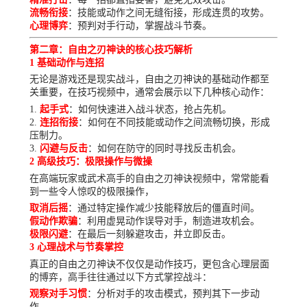
流畅衔接
：技能或动作之间无缝衔接，形成连贯的攻势。
心理博弈
：预判对手行动，掌握战斗节奏。
第二章：自由之刃神诀的核心技巧解析
1 基础动作与连招
无论是游戏还是现实战斗，自由之刃神诀的基础动作都至
关重要，在技巧视频中，通常会展示以下几种核心动作：
起手式
：如何快速进入战斗状态，抢占先机。
连招衔接
：如何在不同技能或动作之间流畅切换，形成
压制力。
闪避与反击
：如何在防守的同时寻找反击机会。
2 高级技巧：极限操作与微操
在高端玩家或武术高手的自由之刃神诀视频中，常常能看
到一些令人惊叹的极限操作，
取消后摇
：通过特定操作减少技能释放后的僵直时间。
假动作欺骗
：利用虚晃动作误导对手，制造进攻机会。
极限闪避
：在最后一刻躲避攻击，并立即反击。
3 心理战术与节奏掌控
真正的自由之刃神诀不仅仅是动作技巧，更包含心理层面
的博弈，高手往往通过以下方式掌控战斗：
观察对手习惯
：分析对手的攻击模式，预判其下一步动
作。