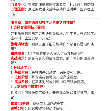
节奏变化
：突然加速或减速攻击节奏，打乱对手的防御。
心理压制
：通过连续进攻或特定动作让对手产生心理压
力。
第三章：如何通过视频学习自由之刃神诀？
1 选择合适的技巧视频
并非所有的自由之刃神诀视频都适合初学者，在选择学习
素材时，应注意以下几点：
教程清晰度
：视频是否详细分解动作？是否有慢动作演
示？
讲解质量
：UP主或教练是否深入讲解技巧原理？
实战演示
：是否有真实的战斗案例，而非单纯的理论讲
解？
2 分阶段学习
基础阶段
：先模仿基础动作，确保姿势正确。
进阶阶段
：练习连招和微操，提高流畅度。
实战阶段
：在真实对战或训练中应用所学技巧。
3 反复观看与慢放分析
许多高手的操作速度极快，普通观众难以捕捉细节，建
议：
慢放0.5倍速
：观察每个动作的细节。
逐帧分析
：研究关键帧的动作衔接。