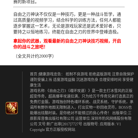
赛的新项目。
自由之刃神诀不仅仅是一种技巧，更是一种战斗哲学，通
过高质量的视频学习，结合科学的训练方法，任何人都能
逐步掌握这一艺术，无论是游戏玩家还是武术爱好者，只
要持之以恒地练习，终能在自由之刃的世界中登峰造极。
拿起你的武器，观看最新的自由之刃神诀技巧视频，开启
你的战斗之旅吧！
（全文共计约2000字）
首页
|健康游戏忠告：
抵制不良游戏 拒绝盗版游戏
注意自我保护
谨防受骗上当
适度游戏益脑 沉迷游戏伤身
合理安排时间 享受健
康生活
游戏名称:《自由之刃3（魂环攻速）》是一款主打冰雪风的正版
超变传奇，超高爆率攻速拉满，只为给万千传奇兄弟打造真正的
免费打金服。游戏独创特色魂环系统、战灵系统、守护系统，承
诺所有野外地图无限制进入，打出实物一秒回收灵符，BOSS也
能爆出炫酷时装。是你绝对不能错过的良心传奇！ 出版单位:三
辰影库音像出版社有限公司 运营单位:深圳市豹风网络股份有限
公司 文号:新广出审[2017]7727号 出版物号: 应用版本: V1
Copyright 官方正版授权网站.