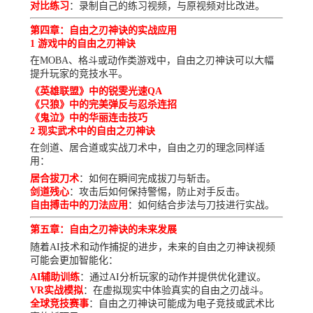
对比练习
：录制自己的练习视频，与原视频对比改进。
第四章：自由之刃神诀的实战应用
1 游戏中的自由之刃神诀
在MOBA、格斗或动作类游戏中，自由之刃神诀可以大幅
提升玩家的竞技水平。
《英雄联盟》中的锐雯光速QA
《只狼》中的完美弹反与忍杀连招
《鬼泣》中的华丽连击技巧
2 现实武术中的自由之刃神诀
在剑道、居合道或实战刀术中，自由之刃的理念同样适
用：
居合拔刀术
：如何在瞬间完成拔刀与斩击。
剑道残心
：攻击后如何保持警惕，防止对手反击。
自由搏击中的刀法应用
：如何结合步法与刀技进行实战。
第五章：自由之刃神诀的未来发展
随着AI技术和动作捕捉的进步，未来的自由之刃神诀视频
可能会更加智能化：
AI辅助训练
：通过AI分析玩家的动作并提供优化建议。
VR实战模拟
：在虚拟现实中体验真实的自由之刃战斗。
全球竞技赛事
：自由之刃神诀可能成为电子竞技或武术比