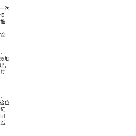
一次
5
兵推
会
致命
色，
效触
出，
使其
试，
这位
电链
在团
近战