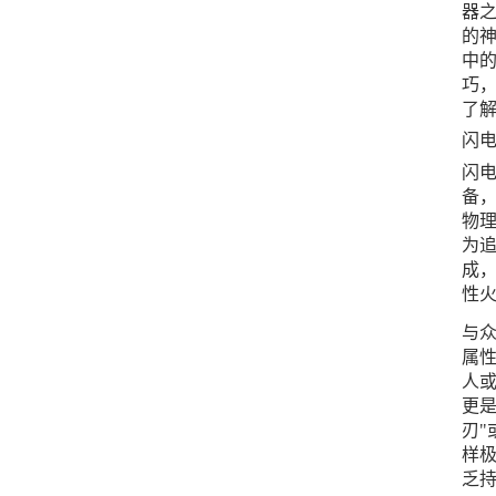
器
的
中
巧
了
闪
闪
备，
物
为追
成
性
与众
属
人
更
刃"
样
乏