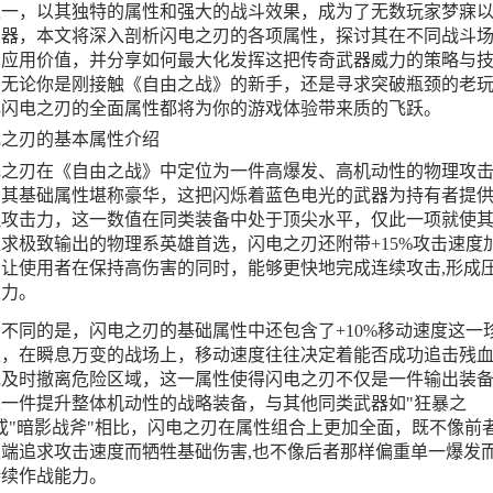
之一，以其独特的属性和强大的战斗效果，成为了无数玩家梦寐
神器，本文将深入剖析闪电之刃的各项属性，探讨其在不同战斗
的应用价值，并分享如何最大化发挥这把传奇武器威力的策略与
，无论你是刚接触《自由之战》的新手，还是寻求突破瓶颈的老玩
解闪电之刃的全面属性都将为你的游戏体验带来质的飞跃。
电之刃的基本属性介绍
电之刃在《自由之战》中定位为一件高爆发、高机动性的物理攻
其基础属性堪称豪华，这把闪烁着蓝色电光的武器为持有者提供+
理攻击力，这一数值在同类装备中处于顶尖水平，仅此一项就使
求极致输出的物理系英雄首选，闪电之刃还附带+15%攻击速度
，让使用者在保持高伤害的同时，能够更快地完成连续攻击,形成
火力。
不同的是，闪电之刃的基础属性中还包含了+10%移动速度这一
性，在瞬息万变的战场上，移动速度往往决定着能否成功追击残
或及时撤离危险区域，这一属性使得闪电之刃不仅是一件输出装
是一件提升整体机动性的战略装备，与其他同类武器如"狂暴之
或"暗影战斧"相比，闪电之刃在属性组合上更加全面，既不像前
极端追求攻击速度而牺牲基础伤害,也不像后者那样偏重单一爆发
持续作战能力。