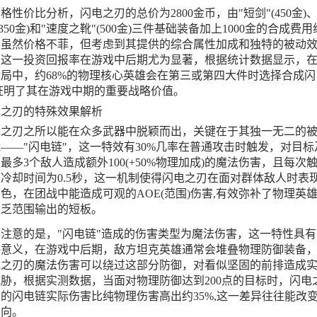
格性价比分析，闪电之刃的总价为2800金币，由"短剑"(450金)、
(350金)和"速度之靴"(500金)三件基础装备加上1000金的合成费用
，虽然价格不菲，但考虑到其提供的综合属性加成和独特的被动
，这一投资回报率在游戏中后期尤为显著，根据统计数据显示，
局中，约68%的物理核心英雄会在第三或第四大件时选择合成闪
证明了其在游戏中期的重要战略价值。
电之刃的特殊效果解析
电之刃之所以能在众多武器中脱颖而出，关键在于其独一无二的
——"闪电链"，这一特效有30%几率在普通攻击时触发，对目标
最多3个敌人造成额外100(+50%物理加成)的魔法伤害，且每次
冷却时间为0.5秒，这一机制使得闪电之刃在面对群体敌人时表
色，在团战中能造成可观的AOE(范围)伤害,有效弥补了物理英
缺乏范围输出的短板。
注意的是，"闪电链"造成的伤害类型为魔法伤害，这一特性具有
略意义，在游戏中后期，敌方坦克英雄通常会堆叠物理防御装备
电之刃的魔法伤害可以绕过这部分防御，对看似坚固的前排造成
胁，根据实测数据，当面对物理防御达到200点的目标时，闪电
的闪电链实际伤害比纯物理伤害高出约35%,这一差异往往能改
走向。