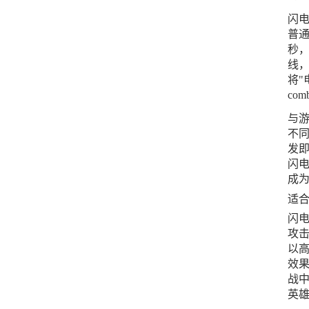
闪电
普通
秒
线
将"
com
与
不同
发即
闪
成
适
闪
攻击
以
效
战中
英