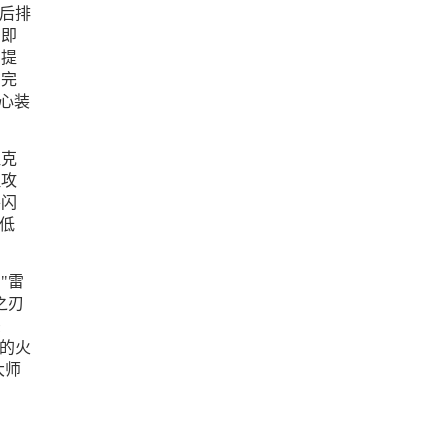
后排
，即
刃提
在完
心装
坦克
理攻
将闪
低
"雷
之刃
杀
的火
大师
之