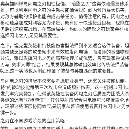
类英雄同样与闪电之刃相性极佳。"暗影之刃"这类依赖爆发秒杀
英雄，可以利用闪电之刃的主动技能确保短时间内倾泻最大伤害
面对敌方辅助的保护也能完成击杀任务，值得注意的是，闪电之
的移动速度加成对刺客尤为珍贵，既有助于快速接近目标，也能
务后迅速脱离战场，在高端局中，约85%的暗影之刃玩家会在核
选择闪电之刃,足见其重要性。
比之下，坦克型英雄和纯技能伤害型法师则不太适合这件装备，
雄通常缺乏足够的攻击频率来有效触发闪电链，而法师的基础物
力过低，难以发挥闪电之刃的高额物理加成优势，曾有玩家尝试
刃与"奥术大师"结合，结果发现其总体输出效率比传统法师装备
%以上,这一实验也从侧面印证了装备与英雄匹配的重要性。
雄与闪电之刃的搭配不仅需要考虑职业类型，还需关注技能机制。
战将"的被动技能每第三次攻击会造成额外伤害，这一机制与闪电
触发几率完美叠加，使得该英雄在装备闪电之刃后质变为团战大
类似的还有"双枪游侠"，其分裂射击配合闪电链可形成覆盖全场
网，理解这些深层协同效应,是玩家从普通使用者晋升为闪电之刃
关键一步。
电之刃在不同游戏阶段的应用策略
戏前期，虽然闪电之刃的属性诱人，但直接憋大件往往并非明智