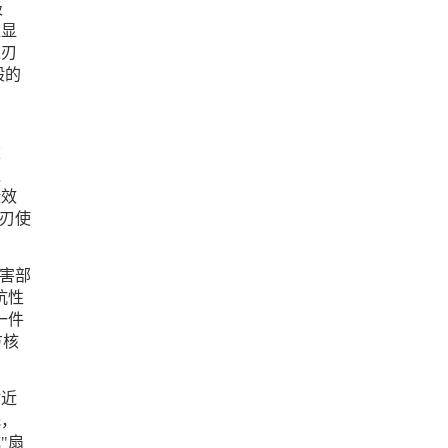
极
又显
之刃
般的
重
触
避效
刃使
害部
抗性
一件
方核
。
附近
低，
"扇