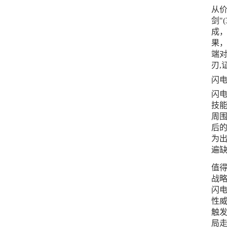
从价
剑"
成
果
端对
刃,
闪
闪
技能
周围
后的
为出
遍
值得
战
闪
性威
触发
局