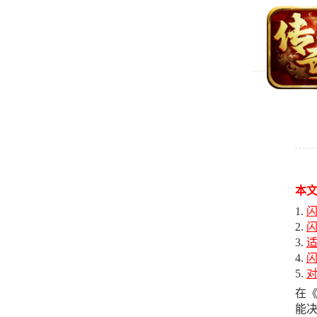
本
在
能