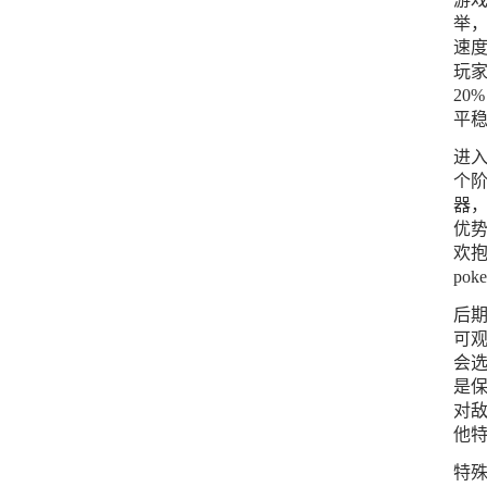
举，
速
玩家
20
平
进入
个阶
器
优
欢
po
后期
可
会
是保
对敌
他特
特