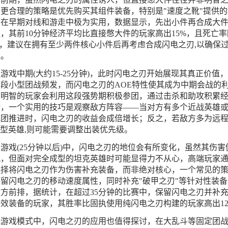
更合理的策略是优先购买其组件装备，特别是"速度之靴"提供的
度在早期对线和游走中极为实用，数据显示，先出小件再合成大
，其前10分钟经济平均比直接憋大件的玩家高出15%，且死亡率
%，建议在拥有至少两件核心小件后再考虑合成闪电之刃,以确保
稳。
游戏中期(大约15-25分钟)，此时闪电之刃开始展现其真正价值
段小型团战频发，而闪电之刃的AOE特性使其成为中期会战的
，明智的玩家会利用这段强势期积极参团，通过击杀和助攻积累
势，一个实用的技巧是观察敌方阵容——当对方有多个近战英雄
抱团推进时，闪电之刃的收益会成倍增长；反之，若敌方多为远
ke型英雄,则可能需要调整出装优先级。
游戏(25分钟以后)中，闪电之刃的地位会有所变化，虽然其伤害
观，但面对完全成型的坦克英雄时可能显得力不从心，高端玩家
选择将闪电之刃作为伤害补充装备，而非绝对核心，一个常见的
留闪电之刃的移动速度属性，同时补充"破甲之刃"等针对性装备
方前排，据统计，在超过35分钟的比赛中，保留闪电之刃并补
效装备的玩家，其胜率比固执使用纯闪电之刃构建的玩家高出12
殊游戏模式中，闪电之刃的应用也值得探讨，在大乱斗等固定团