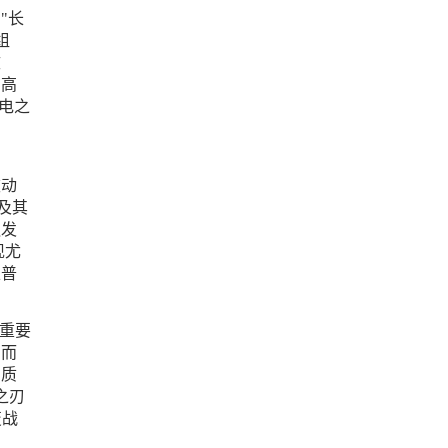
"长
组
效
在高
电之
被动
及其
触发
现尤
雄普
重要
，而
实质
之刃
变战