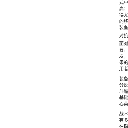
式中
高
得
的
装
对
面
要
发
果的
用者
装备
分
斗
基础
心
战
有
在