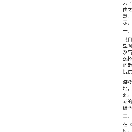
为
由
慧
示
一
《
型
及
选
的
提
游
地
源
老
给
二
在《
励