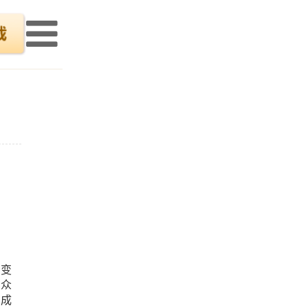
演变
在众
，成