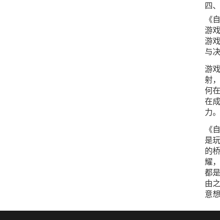
四
《
游
游
与
游
射
何
在
力
《
是
的
耀
都
由
意