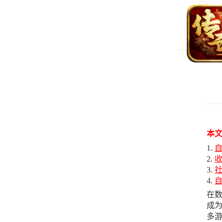
本
在
成
多