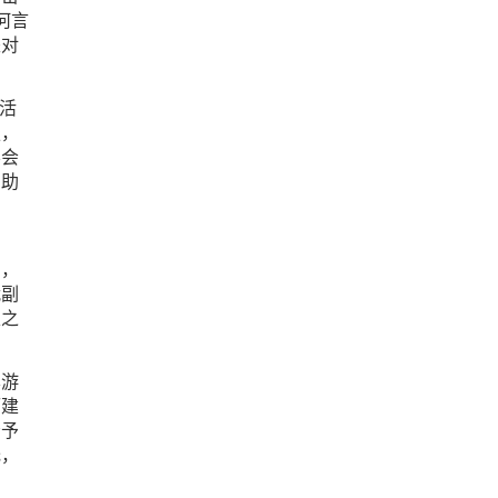
何言
是对
活
服，
学会
帮助
台，
战副
家之
享游
而建
给予
托，