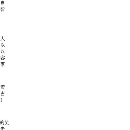
《自
与智
启
的大
现以
可以
刺客
玩家
之
的资
开古
刃》
的奖
，击