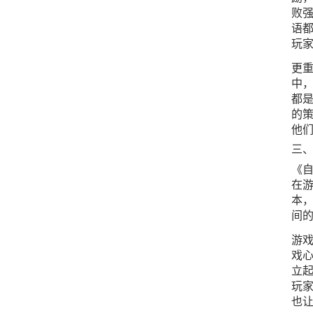
败强
语
玩
更重
中
都
的
他
三
《
在
本
间
游
戏
立
玩
也