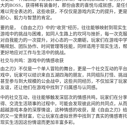
大的BOSS，获得稀有装备时，那份由衷的喜悦与成就感，是任
都难以完全表达的，这些收获，不仅仅是游戏内实力的提升，更
家耐心、毅力与智慧的肯定。
要的是，《自由之刃》中的“收货”经历，往往能够映射到现实生
，游戏中的挑战与困难，如同人生路上的坎坷与挫折，每一次克
是对自我能力的一次提升，对心态的一次磨砺，玩家们在游戏中
策略规划、团队协作、时间管理等技能，同样适用于现实生活，
们更好地应对工作与生活中的挑战。
、社交与共鸣：游戏中的情感收获
自由之刃》不仅是一个单人冒险的舞台，更是一个社交互动的平
游戏中，玩家可以结识来自五湖四海的朋友，共同组队打怪、挑
，甚至参与到大规模的公会战中，这些共同经历，不仅加深了玩
的友谊，还让他们在游戏中找到了归属感与认同感。
戏中的社交互动，往往能够触发深层次的情感共鸣，玩家们在分
心得、交流生活琐事的过程中，可能会发现彼此间的共同点，从
起超越游戏本身的深厚情谊，这种情感的收获，是《自由之刃》
家的又一宝贵财富，它让玩家在虚拟世界中找到了真实的情感寄
让现实生活因这份情谊而更加丰富多彩。