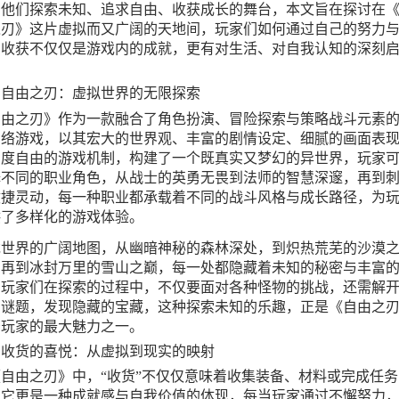
了他们探索未知、追求自由、收获成长的舞台，本文旨在探讨在
之刃》这片虚拟而又广阔的天地间，玩家们如何通过自己的努力
，收获不仅仅是游戏内的成就，更有对生活、对自我认知的深刻
。
、自由之刃：虚拟世界的无限探索
自由之刃》作为一款融合了角色扮演、冒险探索与策略战斗元素
网络游戏，以其宏大的世界观、丰富的剧情设定、细腻的画面表
高度自由的游戏机制，构建了一个既真实又梦幻的异世界，玩家
择不同的职业角色，从战士的英勇无畏到法师的智慧深邃，再到
敏捷灵动，每一种职业都承载着不同的战斗风格与成长路径，为
供了多样化的游戏体验。
戏世界的广阔地图，从幽暗神秘的森林深处，到炽热荒芜的沙漠
，再到冰封万里的雪山之巅，每一处都隐藏着未知的秘密与丰富
，玩家们在探索的过程中，不仅要面对各种怪物的挑战，还需解
的谜题，发现隐藏的宝藏，这种探索未知的乐趣，正是《自由之
予玩家的最大魅力之一。
、收货的喜悦：从虚拟到现实的映射
自由之刃》中，“收货”不仅仅意味着收集装备、材料或完成任务
，它更是一种成就感与自我价值的体现，每当玩家通过不懈努力