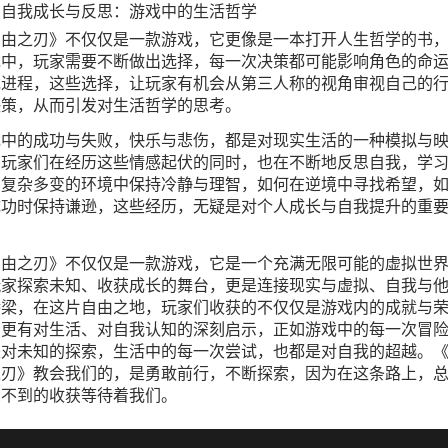
、自我成长与反思：游戏中的生活哲学
自由之刃》不仅仅是一款游戏，它更像是一本打开人生哲学的书
戏中，玩家需要不断做出选择，每一次决策都可能影响角色的命
戏进程，这些选择，让玩家有机会从第三人称的视角审视自己的
决策，从而引发对生活哲学的思考。
戏中的成功与失败，快乐与悲伤，都是对现实生活的一种模拟与
，玩家们在经历这些情感起伏的同时，也在不断地反思自我，学
在复杂多变的环境中保持冷静与理智，如何在逆境中寻找希望，
成功时保持谦逊，这些经历，无疑是对个人成长与自我提升的重
。
自由之刃》不仅仅是一款游戏，它是一个充满无限可能的虚拟世
玩家探索未知、收获成长的舞台，更是连接现实与虚拟、自我与
桥梁，在这片自由之地，玩家们收获的不仅仅是游戏内的成就与
，更有对生活、对自我认知的深刻启示，正如游戏中的每一次冒
是对未知的探索，生活中的每一次尝试，也都是对自我的超越。
之刃》教会我们的，是勇敢前行，不断探索，因为在这条路上，
想不到的收获等待着我们。