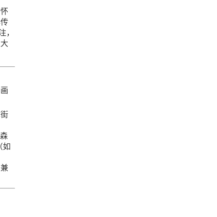
情怀
典传
注，
五大
在画
现街
斗森
（如
,兼