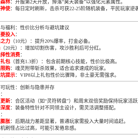
斗森林
：开服第2天开放，掉落“昊天装备”以强化元素属性。
迹神使
：每日定时刷新，击杀可获22-25阶随机装备，平民玩家逆
。
金与福利：性价比分析与避坑建议
必要投入
：
暴之力
（10元）：提升20%爆率，打金必备。
捐
（20元）：增加切割伤害，攻沙胜利后可分红。
选择性消费
：
技礼包
（首充1.3折）：包含前期核心技能，性价比极高。
品限购
：魂灵附带斩杀效果，适合追求速成的玩家。
避坑提示
：VIP8以上礼包性价比骤降，非土豪无需强求。
期可玩性：创新与隐患并存
势：
续更新
：合区活动（如“灵符转盘”）和周末双倍奖励保持玩家活
略深度
：装备特性针对不同领主设计，需灵活调整搭配。
足：
值膨胀
：后期战力差距显著，普通玩家需投入大量时间追赶。
挂机刷怪占比过高，可能引发倦怠感。