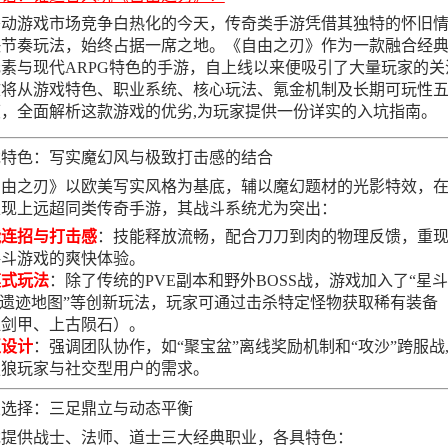
移动游戏市场竞争白热化的今天，传奇类手游凭借其独特的怀旧
快节奏玩法，始终占据一席之地。《自由之刃》作为一款融合经
素与现代ARPG特色的手游，自上线以来便吸引了大量玩家的关
文将从游戏特色、职业系统、核心玩法、氪金机制及长期可玩性
，全面解析这款游戏的优劣,为玩家提供一份详实的入坑指南。
戏特色：写实魔幻风与极致打击感的结合
自由之刃》以欧美写实风格为基底，辅以魔幻题材的光影特效，
表现上远超同类传奇手游，其战斗系统尤为突出：
能连招与打击感
：技能释放流畅，配合刀刀到肉的物理反馈，重
格斗游戏的爽快体验。
模式玩法
：除了传统的PVE副本和野外BOSS战，游戏加入了“星
“遗迹地图”等创新玩法，玩家可通过击杀特定怪物获取稀有装备
血剑甲、上古陨石）。
互设计
：强调团队协作，如“聚宝盆”离线奖励机制和“攻沙”跨服战
独狼玩家与社交型用户的需求。
业选择：三足鼎立与动态平衡
戏提供战士、法师、道士三大经典职业，各具特色：