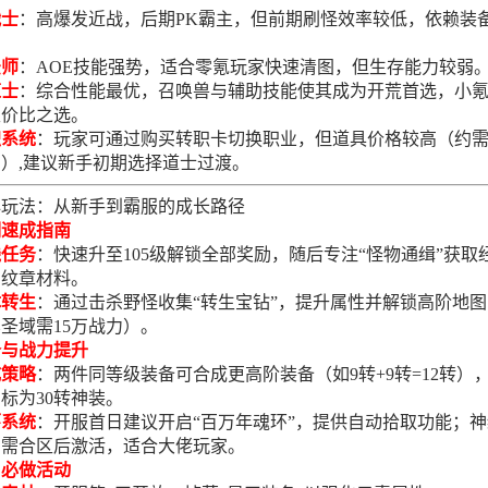
战士
：高爆发近战，后期PK霸主，但前期刷怪效率较低，依赖装
。
法师
：AOE技能强势，适合零氪玩家快速清图，但生存能力较弱
道士
：综合性能最优，召唤兽与辅助技能使其成为开荒首选，小
性价比之选。
职系统
：玩家可通过购买转职卡切换职业，但道具价格较高（约需2
）,建议新手初期选择道士过渡。
心玩法：从新手到霸服的成长路径
期速成指南
线任务
：快速升至105级解锁全部奖励，随后专注“怪物通缉”获取
和纹章材料。
体转生
：通过击杀野怪收集“转生宝钻”，提升属性并解锁高阶地
圣域需15万战力）。
备与战力提升
成策略
：两件同等级装备可合成更高阶装备（如9转+9转=12转）
标为30转神装。
环系统
：开服首日建议开启“百万年魂环”，提供自动拾取功能；
则需合区后激活，适合大佬玩家。
日必做活动