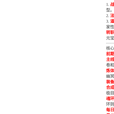
型
家
转
元宝
核
前
主
卷
炼
幽冥
装
合
极目
魂
环
每