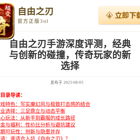
自由之刃
官方正版3ol
自由之刃手游深度评测，经典
与创新的碰撞，传奇玩家的新
选择
发布于
2025-08-05
文目录导读：
游戏特色：写实魔幻风与极致打击感的结合
职业选择：三足鼎立与动态平衡
核心玩法：从新手到霸服的成长路径
氪金与福利：性价比分析与避坑建议
长期可玩性：创新与隐患并存
结语：谁适合入坑《自由之刃》？