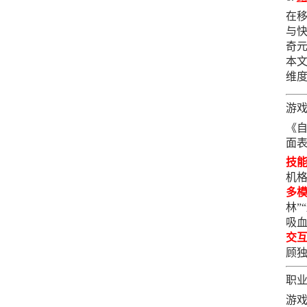
在
与
奇元
本
维度
游
《
面
技
机
多
林”
吸
交
顾
职
游