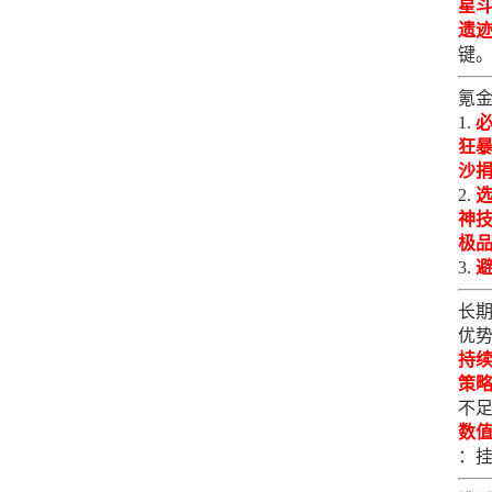
星
遗
键
氪
狂
沙
神
极
长
优
持
策
不
数
：