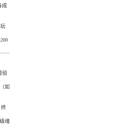
备成
。
氪玩
00
经验
图（如
，终
神级魂