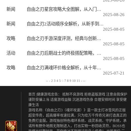
新闻
自由之刃星宫攻略大全图解，从入门到精通的全方位指南
2025-08-26
新闻
自由之刃2活动顺序全解析，从新手到高手的进阶指南
2025-08-05
攻略
自由之刃手游深度评测，经典与创新的碰撞，传奇玩家的新选择
2025-08-05
活动
自由之刃后期战士的终极搭配策略，从装备到技能的全面解析
2025-08-05
攻略
自由之刃满魂环价格全解析，从十年到神级的成本与价值
2025-07-21
‹‹
‹
2
3
4
5
6
7
8
9
10
11
›
››
首页
|健康游戏忠告：
抵制不良游戏 拒绝盗版游戏
注意自我保护
谨防受骗上当
适度游戏益脑 沉迷游戏伤身
合理安排时间 享受健
康生活
游戏名称:《自由之刃3（魂环攻速）》是一款主打冰雪风的正版
超变传奇，超高爆率攻速拉满，只为给万千传奇兄弟打造真正的
免费打金服。游戏独创特色魂环系统、战灵系统、守护系统，承
诺所有野外地图无限制进入，打出实物一秒回收灵符，BOSS也